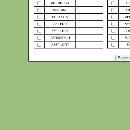
ADEMRRSU
C
AEGIMNR
EI
EGILORTV
AE
AEILPRU
AE
EEFILLRRT
AD
AERRSSTUU
EL
ABEFILORT
E