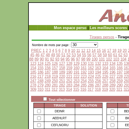
Mon espace perso
|
Les meilleurs scores
Tirages persos
-
Tirage
Nombre de mots par page :
PREC
1
2
3
4
5
6
7
8
9
10
11
12
13
14
15
16
17
18
19
20
45
46
47
48
49
50
51
52
53
54
55
56
57
58
59
60
61
62
63
88
89
90
91
92
93
94
95
96
97
98
99
100
101
102
103
104
123
124
125
126
127
128
129
130
131
132
133
134
135
13
154
155
156
157
158
159
160
161
162
163
164
165
166
16
185
186
187
188
189
190
191
192
193
194
195
196
197
19
216
217
218
219
220
221
222
223
224
225
226
227
228
22
247
248
249
250
251
252
253
254
255
256
257
258
259
26
278
279
280
281
282
283
284
285
286
287
288
289
290
29
309
310
311
312
313
314
315
316
317
318
319
320
321
32
Tout sélectionner
TIRAGE
SOLUTION
T
DEINR
BE
AEEHLRT
B
CEFLNORU
E