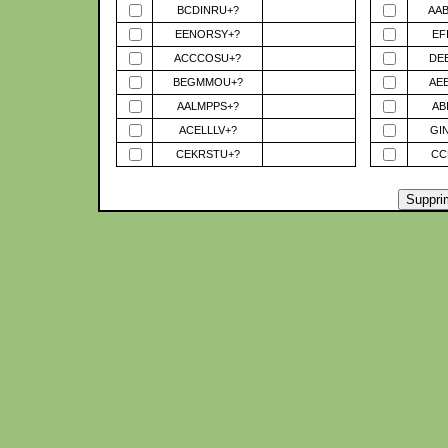
BCDINRU+?
AA
EENORSY+?
EF
ACCCOSU+?
DE
BEGMMOU+?
AE
AALMPPS+?
AB
ACELLLV+?
GI
CEKRSTU+?
CC