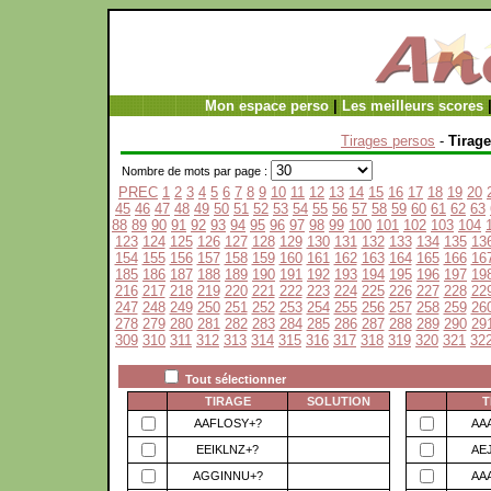
Mon espace perso
|
Les meilleurs scores
Tirages persos
-
Tirage
Nombre de mots par page :
PREC
1
2
3
4
5
6
7
8
9
10
11
12
13
14
15
16
17
18
19
20
45
46
47
48
49
50
51
52
53
54
55
56
57
58
59
60
61
62
63
88
89
90
91
92
93
94
95
96
97
98
99
100
101
102
103
104
123
124
125
126
127
128
129
130
131
132
133
134
135
13
154
155
156
157
158
159
160
161
162
163
164
165
166
16
185
186
187
188
189
190
191
192
193
194
195
196
197
19
216
217
218
219
220
221
222
223
224
225
226
227
228
22
247
248
249
250
251
252
253
254
255
256
257
258
259
26
278
279
280
281
282
283
284
285
286
287
288
289
290
29
309
310
311
312
313
314
315
316
317
318
319
320
321
32
Tout sélectionner
TIRAGE
SOLUTION
T
AAFLOSY+?
AA
EEIKLNZ+?
AE
AGGINNU+?
AA