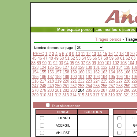
Mon espace perso
|
Les meilleurs scores
Tirages persos
-
Tirage
Nombre de mots par page :
PREC
1
2
3
4
5
6
7
8
9
10
11
12
13
14
15
16
17
18
19
20
45
46
47
48
49
50
51
52
53
54
55
56
57
58
59
60
61
62
63
88
89
90
91
92
93
94
95
96
97
98
99
100
101
102
103
104
123
124
125
126
127
128
129
130
131
132
133
134
135
13
154
155
156
157
158
159
160
161
162
163
164
165
166
16
185
186
187
188
189
190
191
192
193
194
195
196
197
19
216
217
218
219
220
221
222
223
224
225
226
227
228
22
247
248
249
250
251
252
253
254
255
256
257
258
259
26
278
279
280
281
282
283
284
285
286
287
288
289
290
29
309
310
311
312
313
314
315
316
317
318
319
320
321
32
Tout sélectionner
TIRAGE
SOLUTION
T
EFILNRU
EE
ACEFGIL
G
AHILPST
E