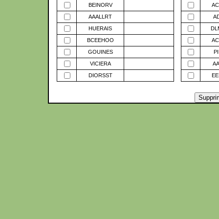
BEINORV
AC
AAALLRT
A
HUERAIS
DL
BCEEHOO
AC
GOUINES
P
VICIERA
A
DIORSST
EE