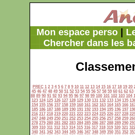
Mon espace perso
|
L
Chercher dans les b
Classemen
PREC
1
2
3
4
5
6
7
8
9
10
11
12
13
14
15
16
17
18
19
20
45
46
47
48
49
50
51
52
53
54
55
56
57
58
59
60
61
62
63
88
89
90
91
92
93
94
95
96
97
98
99
100
101
102
103
104
123
124
125
126
127
128
129
130
131
132
133
134
135
13
154
155
156
157
158
159
160
161
162
163
164
165
166
16
185
186
187
188
189
190
191
192
193
194
195
196
197
19
216
217
218
219
220
221
222
223
224
225
226
227
228
22
247
248
249
250
251
252
253
254
255
256
257
258
259
26
278
279
280
281
282
283
284
285
286
287
288
289
290
29
309
310
311
312
313
314
315
316
317
318
319
320
321
32
340
341
342
343
344
345
346
347
348
349
350
351
352
35