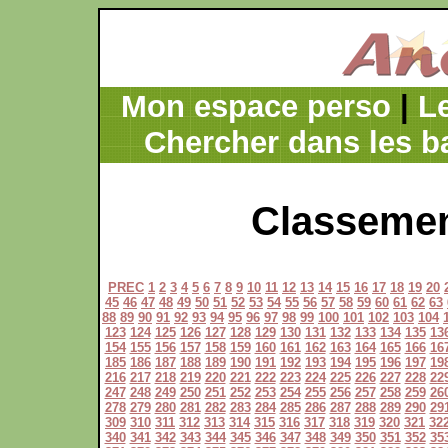
Mon espace perso
|
L
Chercher dans les b
Classemen
PREC
1
2
3
4
5
6
7
8
9
10
11
12
13
14
15
16
17
18
19
20
45
46
47
48
49
50
51
52
53
54
55
56
57
58
59
60
61
62
63
88
89
90
91
92
93
94
95
96
97
98
99
100
101
102
103
104
123
124
125
126
127
128
129
130
131
132
133
134
135
13
154
155
156
157
158
159
160
161
162
163
164
165
166
16
185
186
187
188
189
190
191
192
193
194
195
196
197
19
216
217
218
219
220
221
222
223
224
225
226
227
228
22
247
248
249
250
251
252
253
254
255
256
257
258
259
26
278
279
280
281
282
283
284
285
286
287
288
289
290
29
309
310
311
312
313
314
315
316
317
318
319
320
321
32
340
341
342
343
344
345
346
347
348
349
350
351
352
35