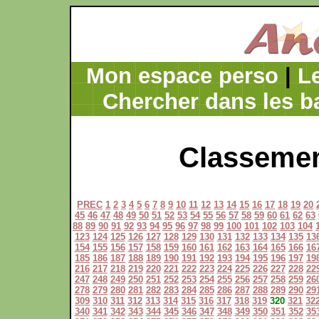
Mon espace perso
|
L
Chercher dans les b
Classemen
PREC
1
2
3
4
5
6
7
8
9
10
11
12
13
14
15
16
17
18
19
20
45
46
47
48
49
50
51
52
53
54
55
56
57
58
59
60
61
62
63
88
89
90
91
92
93
94
95
96
97
98
99
100
101
102
103
104
123
124
125
126
127
128
129
130
131
132
133
134
135
13
154
155
156
157
158
159
160
161
162
163
164
165
166
16
185
186
187
188
189
190
191
192
193
194
195
196
197
19
216
217
218
219
220
221
222
223
224
225
226
227
228
22
247
248
249
250
251
252
253
254
255
256
257
258
259
26
278
279
280
281
282
283
284
285
286
287
288
289
290
29
309
310
311
312
313
314
315
316
317
318
319
320
321
32
340
341
342
343
344
345
346
347
348
349
350
351
352
35