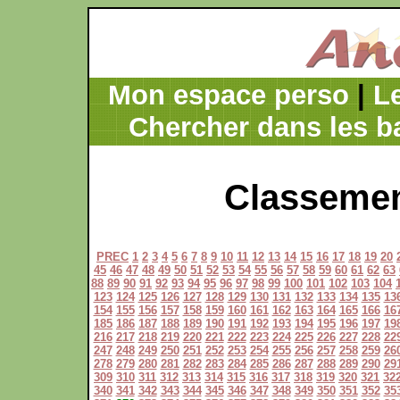
Mon espace perso
|
L
Chercher dans les b
Classemen
PREC
1
2
3
4
5
6
7
8
9
10
11
12
13
14
15
16
17
18
19
20
45
46
47
48
49
50
51
52
53
54
55
56
57
58
59
60
61
62
63
88
89
90
91
92
93
94
95
96
97
98
99
100
101
102
103
104
123
124
125
126
127
128
129
130
131
132
133
134
135
13
154
155
156
157
158
159
160
161
162
163
164
165
166
16
185
186
187
188
189
190
191
192
193
194
195
196
197
19
216
217
218
219
220
221
222
223
224
225
226
227
228
22
247
248
249
250
251
252
253
254
255
256
257
258
259
26
278
279
280
281
282
283
284
285
286
287
288
289
290
29
309
310
311
312
313
314
315
316
317
318
319
320
321
32
340
341
342
343
344
345
346
347
348
349
350
351
352
35