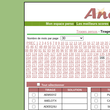
Mon espace perso
|
Les meilleurs scores
Tirages persos
-
Tirage
Nombre de mots par page :
PREC
1
2
3
4
5
6
7
8
9
10
11
12
13
14
15
16
17
18
19
20
45
46
47
48
49
50
51
52
53
54
55
56
57
58
59
60
61
62
63
88
89
90
91
92
93
94
95
96
97
98
99
100
101
102
103
104
123
124
125
126
127
128
129
130
131
132
133
134
135
13
154
155
156
157
158
159
160
161
162
163
164
165
166
16
185
186
187
188
189
190
191
192
193
194
195
196
197
19
216
217
218
219
220
221
222
223
224
225
226
227
228
22
247
248
249
250
251
252
253
254
255
256
257
258
259
26
278
279
280
281
282
283
284
285
286
287
288
289
290
29
309
310
311
312
313
314
315
316
317
318
319
320
321
32
Tout sélectionner
TIRAGE
SOLUTION
T
AEMSSYZ
P
AAELOTX
C
ADEEQSU
S