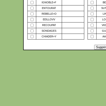
IGNOBLE+F
BE
ENTOURAT
SU
REBELLE+O
LI
EEILLOVV
LO
RECOUPAT
VI
SONDAGES
GU
CHIADER+Y
AA