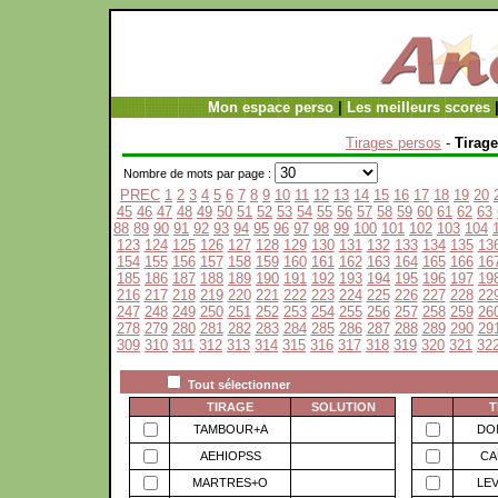
Mon espace perso
|
Les meilleurs scores
Tirages persos
-
Tirage
Nombre de mots par page :
PREC
1
2
3
4
5
6
7
8
9
10
11
12
13
14
15
16
17
18
19
20
45
46
47
48
49
50
51
52
53
54
55
56
57
58
59
60
61
62
63
88
89
90
91
92
93
94
95
96
97
98
99
100
101
102
103
104
123
124
125
126
127
128
129
130
131
132
133
134
135
13
154
155
156
157
158
159
160
161
162
163
164
165
166
16
185
186
187
188
189
190
191
192
193
194
195
196
197
19
216
217
218
219
220
221
222
223
224
225
226
227
228
22
247
248
249
250
251
252
253
254
255
256
257
258
259
26
278
279
280
281
282
283
284
285
286
287
288
289
290
29
309
310
311
312
313
314
315
316
317
318
319
320
321
32
Tout sélectionner
TIRAGE
SOLUTION
T
TAMBOUR+A
DO
AEHIOPSS
CA
MARTRES+O
LE