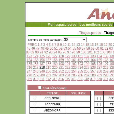
Mon espace perso
|
Les meilleurs scores
Tirages persos
-
Tirage
Nombre de mots par page :
PREC
1
2
3
4
5
6
7
8
9
10
11
12
13
14
15
16
17
18
19
20
45
46
47
48
49
50
51
52
53
54
55
56
57
58
59
60
61
62
63
88
89
90
91
92
93
94
95
96
97
98
99
100
101
102
103
104
123
124
125
126
127
128
129
130
131
132
133
134
135
13
154
155
156
157
158
159
160
161
162
163
164
165
166
16
185
186
187
188
189
190
191
192
193
194
195
196
197
19
216
217
218
219
220
221
222
223
224
225
226
227
228
22
247
248
249
250
251
252
253
254
255
256
257
258
259
26
278
279
280
281
282
283
284
285
286
287
288
289
290
29
309
310
311
312
313
314
315
316
317
318
319
320
321
32
Tout sélectionner
TIRAGE
SOLUTION
T
CCELNORU
EE
ACCEENRR
EF
ABEGMORR
DD