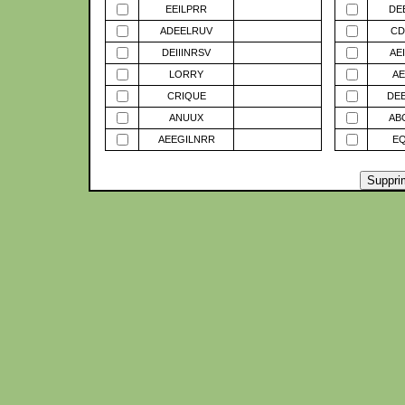
EEILPRR
DE
ADEELRUV
CD
DEIIINRSV
AE
LORRY
AE
CRIQUE
DE
ANUUX
AB
AEEGILNRR
E