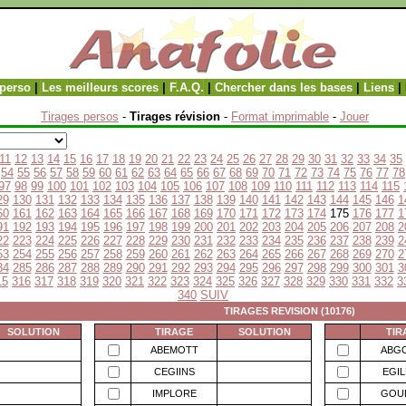
perso
|
Les meilleurs scores
|
F.A.Q.
|
Chercher dans les bases
|
Liens
|
Tirages persos
-
Tirages révision
-
Format imprimable
-
Jouer
11
12
13
14
15
16
17
18
19
20
21
22
23
24
25
26
27
28
29
30
31
32
33
34
35
54
55
56
57
58
59
60
61
62
63
64
65
66
67
68
69
70
71
72
73
74
75
76
77
78
97
98
99
100
101
102
103
104
105
106
107
108
109
110
111
112
113
114
115
29
130
131
132
133
134
135
136
137
138
139
140
141
142
143
144
145
146
1
60
161
162
163
164
165
166
167
168
169
170
171
172
173
174
175
176
177
1
91
192
193
194
195
196
197
198
199
200
201
202
203
204
205
206
207
208
2
22
223
224
225
226
227
228
229
230
231
232
233
234
235
236
237
238
239
2
53
254
255
256
257
258
259
260
261
262
263
264
265
266
267
268
269
270
2
84
285
286
287
288
289
290
291
292
293
294
295
296
297
298
299
300
301
3
15
316
317
318
319
320
321
322
323
324
325
326
327
328
329
330
331
332
3
340
SUIV
TIRAGES REVISION (10176)
SOLUTION
TIRAGE
SOLUTION
TIR
ABEMOTT
ABG
CEGIINS
EGI
IMPLORE
GOU