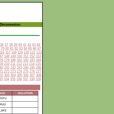
 Déconnexion
36
37
38
39
40
41
42
43
44
79
80
81
82
83
84
85
86
87
116
117
118
119
120
121
122
47
148
149
150
151
152
153
78
179
180
181
182
183
184
09
210
211
212
213
214
215
40
241
242
243
244
245
246
71
272
273
274
275
276
277
02
303
304
305
306
307
308
33
334
335
336
337
338
339
AGE
SOLUTION
OSTU
LRUU
LAFE