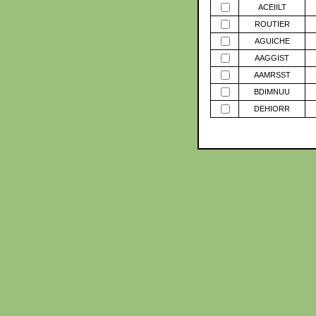
ACEIILT
ROUTIER
AGUICHE
AAGGIST
AAMRSST
BDIMNUU
DEHIORR