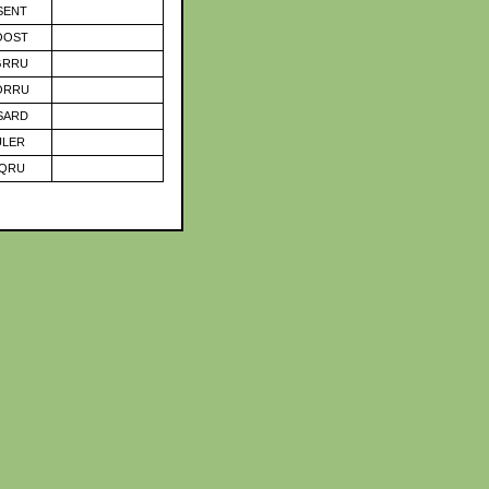
SENT
OOST
GRRU
ORRU
SARD
ULER
IQRU