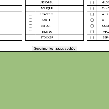
AENOPSU
GLO
ACHIQUU
ENN
USANCES
AEE
AABEILL
CEH
BEFLORT
COS
EIILMSU
MIA
STOCKER
EEF