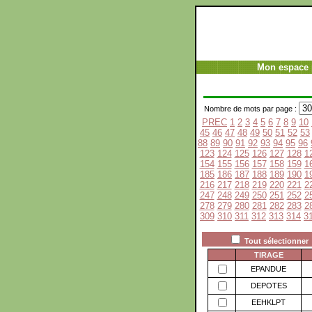
Mon espace 
Nombre de mots par page :
PREC
1
2
3
4
5
6
7
8
9
10
45
46
47
48
49
50
51
52
53
88
89
90
91
92
93
94
95
96
123
124
125
126
127
128
1
154
155
156
157
158
159
1
185
186
187
188
189
190
1
216
217
218
219
220
221
2
247
248
249
250
251
252
2
278
279
280
281
282
283
2
309
310
311
312
313
314
3
Tout sélectionner
TIRAGE
EPANDUE
DEPOTES
EEHKLPT