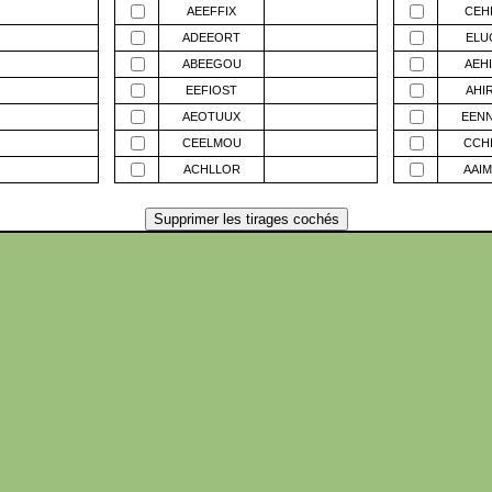
AEEFFIX
CEH
ADEEORT
ELU
ABEEGOU
AEH
EEFIOST
AHI
AEOTUUX
EEN
CEELMOU
CCH
ACHLLOR
AAI