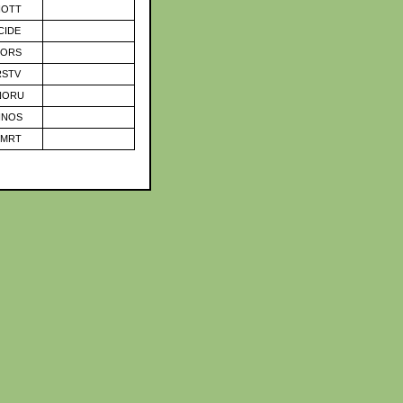
IOTT
CIDE
IORS
RSTV
NORU
INOS
MMRT