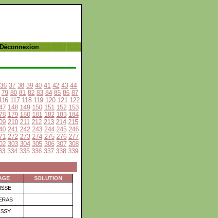
 Déconnexion
36
37
38
39
40
41
42
43
44
79
80
81
82
83
84
85
86
87
116
117
118
119
120
121
122
47
148
149
150
151
152
153
78
179
180
181
182
183
184
09
210
211
212
213
214
215
40
241
242
243
244
245
246
71
272
273
274
275
276
277
02
303
304
305
306
307
308
33
334
335
336
337
338
339
AGE
SOLUTION
ISSE
ERAS
NSSY