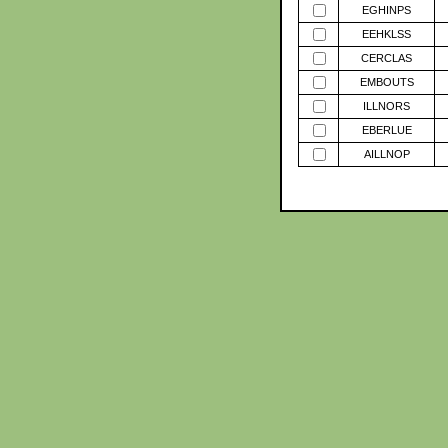
EGHINPS
EEHKLSS
CERCLAS
EMBOUTS
ILLNORS
EBERLUE
AILLNOP