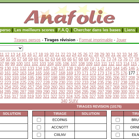
perso
|
Les meilleurs scores
|
F.A.Q.
|
Chercher dans les bases
|
Liens
|
Tirages persos
-
Tirages révision
-
Format imprimable
-
Jouer
11
12
13
14
15
16
17
18
19
20
21
22
23
24
25
26
27
28
29
30
31
32
33
34
35
54
55
56
57
58
59
60
61
62
63
64
65
66
67
68
69
70
71
72
73
74
75
76
77
78
97
98
99
100
101
102
103
104
105
106
107
108
109
110
111
112
113
114
115
29
130
131
132
133
134
135
136
137
138
139
140
141
142
143
144
145
146
1
60
161
162
163
164
165
166
167
168
169
170
171
172
173
174
175
176
177
1
91
192
193
194
195
196
197
198
199
200
201
202
203
204
205
206
207
208
2
22
223
224
225
226
227
228
229
230
231
232
233
234
235
236
237
238
239
2
53
254
255
256
257
258
259
260
261
262
263
264
265
266
267
268
269
270
2
84
285
286
287
288
289
290
291
292
293
294
295
296
297
298
299
300
301
3
15
316
317
318
319
320
321
322
323
324
325
326
327
328
329
330
331
332
3
340
SUIV
TIRAGES REVISION (10176)
SOLUTION
TIRAGE
SOLUTION
TIR
ECOPAIS
BRU
ACCNOTT
ORN
CIIILNV
EIL