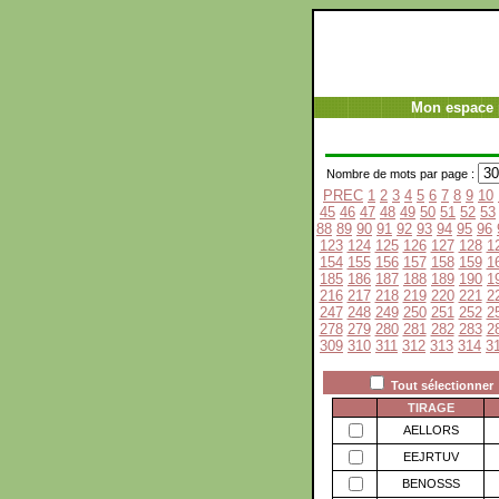
Mon espace 
Nombre de mots par page :
PREC
1
2
3
4
5
6
7
8
9
10
45
46
47
48
49
50
51
52
53
88
89
90
91
92
93
94
95
96
123
124
125
126
127
128
1
154
155
156
157
158
159
1
185
186
187
188
189
190
1
216
217
218
219
220
221
2
247
248
249
250
251
252
2
278
279
280
281
282
283
2
309
310
311
312
313
314
3
Tout sélectionner
TIRAGE
AELLORS
EEJRTUV
BENOSSS