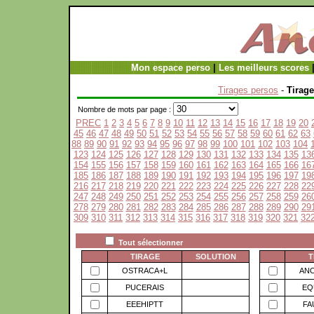
Mon espace perso
|
Les meilleurs scores
Tirages persos
-
Tirage
Nombre de mots par page :
PREC
1
2
3
4
5
6
7
8
9
10
11
12
13
14
15
16
17
18
19
20
45
46
47
48
49
50
51
52
53
54
55
56
57
58
59
60
61
62
63
88
89
90
91
92
93
94
95
96
97
98
99
100
101
102
103
104
123
124
125
126
127
128
129
130
131
132
133
134
135
13
154
155
156
157
158
159
160
161
162
163
164
165
166
16
185
186
187
188
189
190
191
192
193
194
195
196
197
19
216
217
218
219
220
221
222
223
224
225
226
227
228
22
247
248
249
250
251
252
253
254
255
256
257
258
259
26
278
279
280
281
282
283
284
285
286
287
288
289
290
29
309
310
311
312
313
314
315
316
317
318
319
320
321
32
Tout sélectionner
TIRAGE
SOLUTION
T
OSTRACA+L
AN
PUCERAIS
EQ
EEEHIPTT
FA