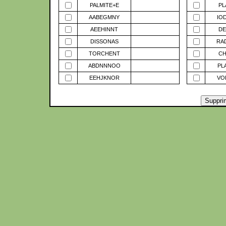
PALMITE+E
PL
AABEGMNY
IO
AEEHINNT
DE
DISSONAS
RA
TORCHENT
CH
ABDNNNOO
PL
EEHJKNOR
VO